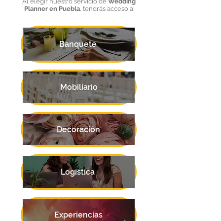
Al elegir nuestro servicio de
Wedding
Planner en Puebla
, tendrás acceso a:
Banquete
Mobiliario
Decoración
Logística
Experiencias