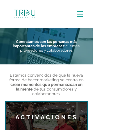
Conectamos con las personas más
importantes de las empresas
: clientes,
proveedores y colaboradores.
Estamos convencidos de que la nueva
forma de hacer marketing se centra en
crear momentos que permanezcan en
la mente
de tus consumidores y
colaboradores
.
ACTIVACIONES